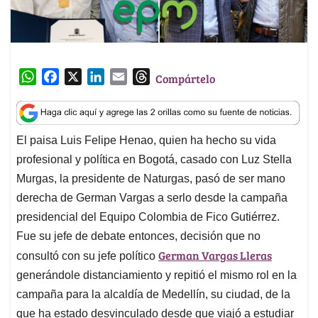
W
F
X
L
E
T
Compártelo
h
a
i
m
h
a
c
n
a
r
t
e
k
i
e
El paisa Luis Felipe Henao, quien ha hecho su vida
s
b
e
l
a
profesional y política en Bogotá, casado con Luz Stella
A
o
d
d
p
o
I
s
Murgas, la presidente de Naturgas, pasó de ser mano
p
k
n
derecha de German Vargas a serlo desde la campaña
presidencial del Equipo Colombia de Fico Gutiérrez.
Fue su jefe de debate entonces, decisión que no
German Vargas Lleras
consultó con su jefe político
generándole distanciamiento y repitió el mismo rol en la
campaña para la alcaldía de Medellín, su ciudad, de la
que ha estado desvinculado desde que viajó a estudiar