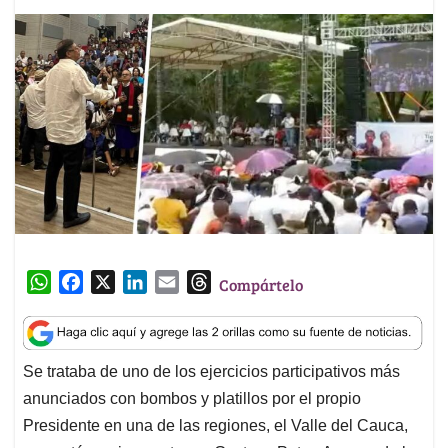
W
F
X
L
E
T
Compártelo
h
a
i
m
h
a
c
n
a
r
t
e
k
i
e
Se trataba de uno de los ejercicios participativos más
s
b
e
l
a
anunciados con bombos y platillos por el propio
A
o
d
d
p
o
I
s
Presidente en una de las regiones, el Valle del Cauca,