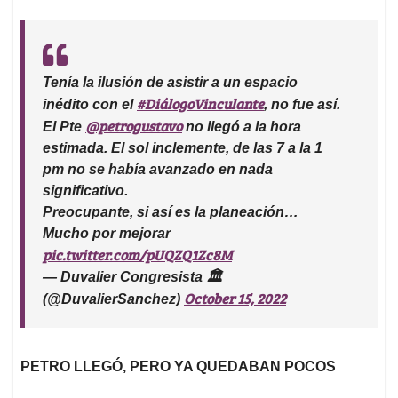
Tenía la ilusión de asistir a un espacio
#DiálogoVinculante
inédito con el
, no fue así.
@petrogustavo
El Pte
no llegó a la hora
estimada. El sol inclemente, de las 7 a la 1
pm no se había avanzado en nada
significativo.
Preocupante, si así es la planeación…
Mucho por mejorar
pic.twitter.com/pUQZQ1Zc8M
— Duvalier Congresista 🏛
October 15, 2022
(@DuvalierSanchez)
PETRO LLEGÓ, PERO YA QUEDABAN POCOS