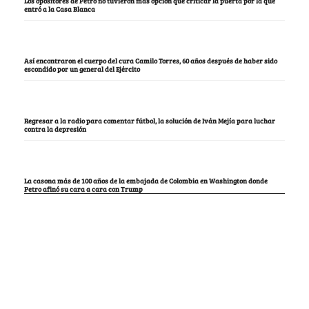
Los opositores de Petro no tuvieron más opción que criticar la puerta por la que
entró a la Casa Blanca
Así encontraron el cuerpo del cura Camilo Torres, 60 años después de haber sido
escondido por un general del Ejército
Regresar a la radio para comentar fútbol, la solución de Iván Mejía para luchar
contra la depresión
La casona más de 100 años de la embajada de Colombia en Washington donde
Petro afinó su cara a cara con Trump