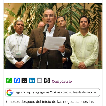
W
F
X
L
E
T
Compártelo
h
a
i
m
h
a
c
n
a
r
t
e
k
i
e
7 meses después del inicio de las negociaciones las
s
b
e
l
a