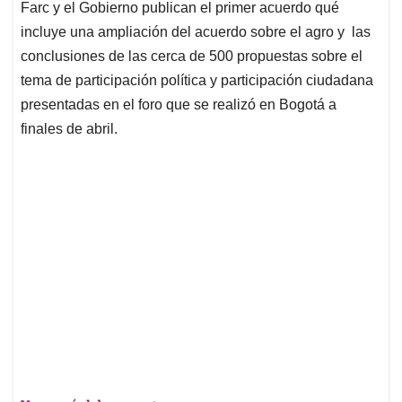
Farc y el Gobierno publican el primer acuerdo qué
A
o
d
d
p
o
I
s
incluye una ampliación del acuerdo sobre el agro y las
p
k
n
conclusiones de las cerca de 500 propuestas sobre el
tema de participación política y participación ciudadana
presentadas en el foro que se realizó en Bogotá a
finales de abril.