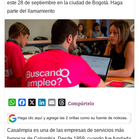
este 28 de septiembre en la ciudad de Bogotá. Haga
parte del llamamiento
W
F
X
L
E
T
Compártelo
h
a
i
m
h
a
c
n
a
r
t
e
k
i
e
Casalimpia es una de las empresas de servicios más
s
b
e
l
a
famosas de Colombia. Desde 1959, cuando fue fundada