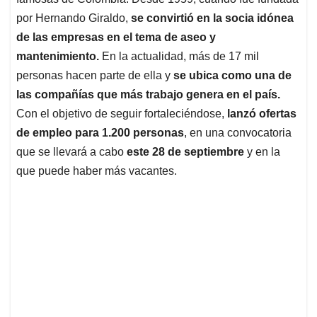
A
o
d
d
p
o
I
s
por Hernando Giraldo,
se convirtió en la socia idónea
p
k
n
de las empresas en el tema de aseo y
mantenimiento.
En la actualidad, más de 17 mil
personas hacen parte de ella y
se ubica como una de
las compañías que más trabajo genera en el país.
Con el objetivo de seguir fortaleciéndose,
lanzó ofertas
de empleo para 1.200 personas
, en una convocatoria
que se llevará a cabo
este 28 de septiembre
y en la
que puede haber más vacantes.