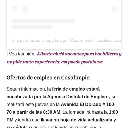
Una publicación compartida por Casalimpia (@casalimpia.sa)
Alkosto abrió vacantes para bachilleres y
| Vea también:
no pide tanta experiencia: así puede postularse
Ofertas de empleo en Casalimpia
Según información,
la feria de empleo estará
encabezada por la Agencia Distrital de Empleo
y se
realizará este jueves en la
Avenida El Dorado # 100-
70 a partir de las 8:30 AM.
La jornada irá hasta la
1:00
PM
y tendrá que
llevar su hoja de vida actualizada y
su cédula
si quiere ser tenido en cuenta por la