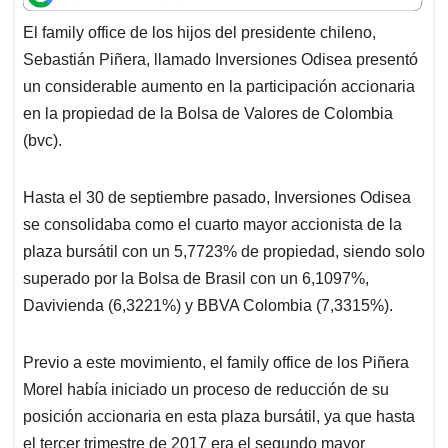
t
e
k
i
e
El family office de los hijos del presidente chileno,
s
b
e
l
a
Sebastián Piñera, llamado Inversiones Odisea presentó
A
o
d
d
p
o
I
s
un considerable aumento en la participación accionaria
p
k
n
en la propiedad de la Bolsa de Valores de Colombia
(bvc).
Hasta el 30 de septiembre pasado, Inversiones Odisea
se consolidaba como el cuarto mayor accionista de la
plaza bursátil con un 5,7723% de propiedad, siendo solo
superado por la Bolsa de Brasil con un 6,1097%,
Davivienda (6,3221%) y BBVA Colombia (7,3315%).
Previo a este movimiento, el family office de los Piñera
Morel había iniciado un proceso de reducción de su
posición accionaria en esta plaza bursátil, ya que hasta
el tercer trimestre de 2017 era el segundo mayor