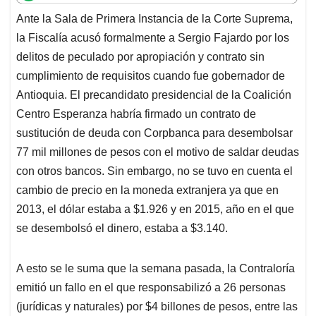
t
e
k
i
e
Ante la Sala de Primera Instancia de la Corte Suprema,
s
b
e
l
a
la Fiscalía acusó formalmente a Sergio Fajardo
por los
A
o
d
d
p
o
I
s
delitos de peculado por apropiación y contrato sin
p
k
n
cumplimiento de requisitos cuando fue gobernador de
Antioquia. El precandidato presidencial de la Coalición
Centro Esperanza habría
firmado un contrato de
sustitución de deuda con Corpbanca para desembolsar
77 mil millones de pesos con el motivo de saldar deudas
con otros bancos. Sin embargo, no se tuvo en cuenta el
cambio de precio en la moneda extranjera ya que en
2013, el dólar estaba a $1.926 y en 2015, año en el que
se desembolsó el dinero, estaba a $3.140.
A esto se le suma que la semana pasada, la
Contraloría
emitió un fallo en el que responsabilizó a 26 personas
(jurídicas y naturales) por $4 billones de pesos, entre las