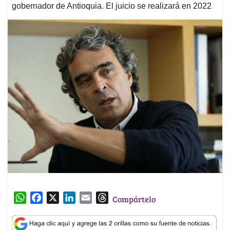
gobernador de Antioquia. El juicio se realizará en 2022
W
F
X
L
E
T
Compártelo
h
a
i
m
h
a
c
n
a
r