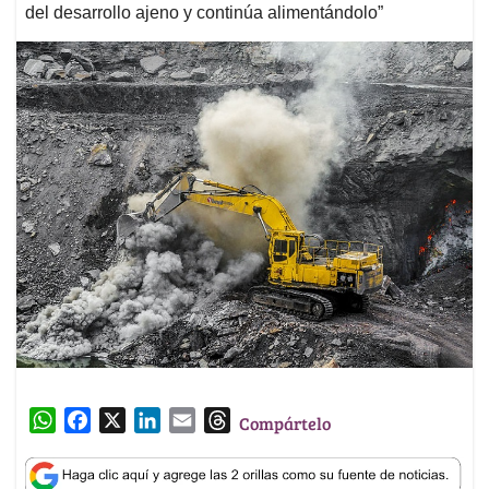
del desarrollo ajeno y continúa alimentándolo”
W
F
X
L
E
T
Compártelo
h
a
i
m
h
a
c
n
a
r