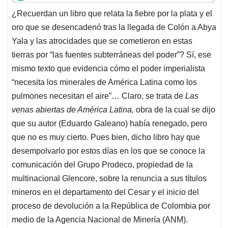
t
e
k
i
e
¿Recuerdan un libro que relata la fiebre por la plata y el
s
b
e
l
a
oro que se desencadenó tras la llegada de Colón a Abya
A
o
d
d
p
o
I
s
Yala y las atrocidades que se cometieron en estas
p
k
n
tierras por “las fuentes subterráneas del poder”? Sí, ese
mismo texto que evidencia cómo el poder imperialista
“necesita los minerales de América Latina como los
pulmones necesitan el aire”… Claro, se trata de
Las
venas abiertas de América Latina,
obra de la cual se dijo
que su autor (Eduardo Galeano) había renegado, pero
que no es muy cierto. Pues bien, dicho libro hay que
desempolvarlo por estos días en los que se conoce la
comunicación del Grupo Prodeco, propiedad de la
multinacional Glencore, sobre la renuncia a sus títulos
mineros en el departamento del Cesar y el inicio del
proceso de devolución a la República de Colombia por
medio de la Agencia Nacional de Minería (ANM).