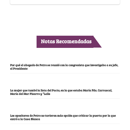
Notas Recomendadas
Por qué el abogado de Petro se reunió con la congresista que investigaba a su jefe,
el Presidente
La mujer que tumbó la lista del Pacto, en la que estaba María Fda. Carrascal,
María del Mar Pizarro y “Lalis
Los opositores de Petro no tuvieron más opción que criticar la puerta por la que
entró a la Casa Blanca