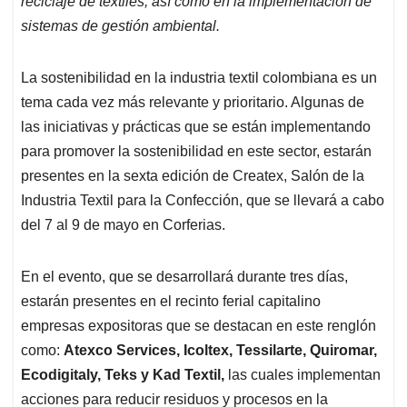
p
o
I
s
reciclaje de textiles, así como en la implementación de
p
k
n
sistemas de gestión ambiental.
La sostenibilidad en la industria textil colombiana es un
tema cada vez más relevante y prioritario. Algunas de
las iniciativas y prácticas que se están implementando
para promover la sostenibilidad en este sector, estarán
presentes en la sexta edición de Createx, Salón de la
Industria Textil para la Confección, que se llevará a cabo
del 7 al 9 de mayo en Corferias.
En el evento, que se desarrollará durante tres días,
estarán presentes en el recinto ferial capitalino
empresas expositoras que se destacan en este renglón
como:
Atexco Services, Icoltex, Tessilarte, Quiromar,
Ecodigitaly, Teks y Kad Textil,
las cuales implementan
acciones para reducir residuos y procesos en la