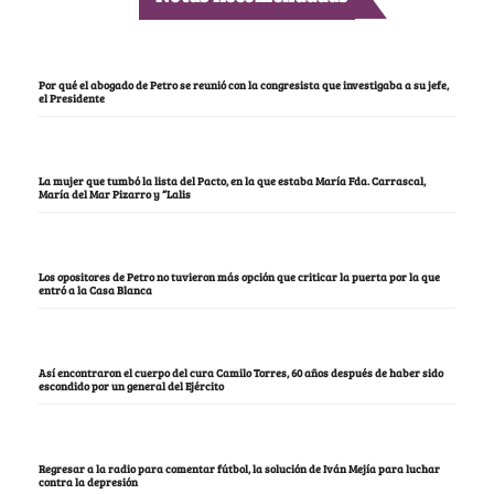
Por qué el abogado de Petro se reunió con la congresista que investigaba a su jefe,
el Presidente
La mujer que tumbó la lista del Pacto, en la que estaba María Fda. Carrascal,
María del Mar Pizarro y “Lalis
Los opositores de Petro no tuvieron más opción que criticar la puerta por la que
entró a la Casa Blanca
Así encontraron el cuerpo del cura Camilo Torres, 60 años después de haber sido
escondido por un general del Ejército
Regresar a la radio para comentar fútbol, la solución de Iván Mejía para luchar
contra la depresión