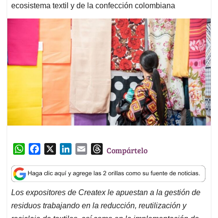
ecosistema textil y de la confección colombiana
W
F
X
L
E
T
Compártelo
h
a
i
m
h
a
c
n
a
r
t
e
k
i
e
Los expositores de Createx le apuestan a la gestión de
s
b
e
l
a
residuos trabajando en la reducción, reutilización y
A
o
d
d