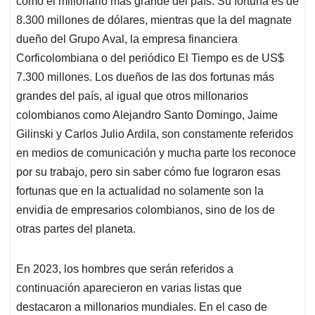
p
o
I
s
como el millonario más grande del país. Su fortuna es de
p
k
n
8.300 millones de dólares, mientras que la del magnate
dueño del Grupo Aval, la empresa financiera
Corficolombiana o del periódico El Tiempo es de US$
7.300 millones. Los dueños de las dos fortunas más
grandes del país, al igual que otros millonarios
colombianos como Alejandro Santo Domingo, Jaime
Gilinski y Carlos Julio Ardila, son constamente referidos
en medios de comunicación y mucha parte los reconoce
por su trabajo, pero sin saber cómo fue lograron esas
fortunas que en la actualidad no solamente son la
envidia de empresarios colombianos, sino de los de
otras partes del planeta.
En 2023, los hombres que serán referidos a
continuación aparecieron en varias listas que
destacaron a millonarios mundiales. En el caso de