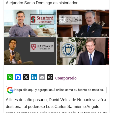
Alejandro Santo Domingo es historiador
W
F
X
L
E
T
Compártelo
h
a
i
m
h
a
c
n
a
r
t
e
k
i
e
A fines del año pasado, David Vélez de Nubank volvió a
s
b
e
l
a
destronar al poderoso Luis Carlos Sarmiento Angulo
A
o
d
d