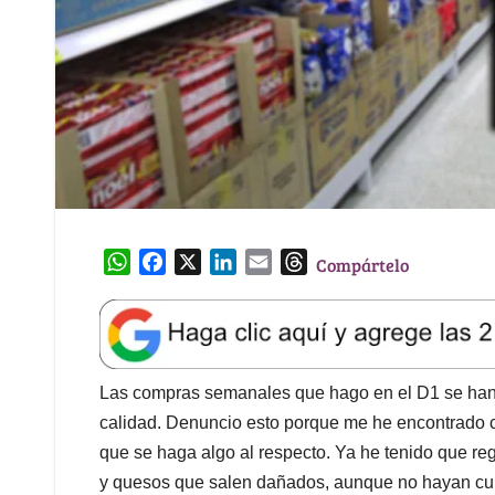
W
F
X
L
E
T
Compártelo
h
a
i
m
h
a
c
n
a
r
t
e
k
i
e
s
b
e
l
a
A
o
d
d
Las compras semanales que hago en el D1 se han 
p
o
I
s
calidad. Denuncio esto porque me he encontrado c
p
k
n
que se haga algo al respecto. Ya he tenido que re
y quesos que salen dañados, aunque no hayan cum