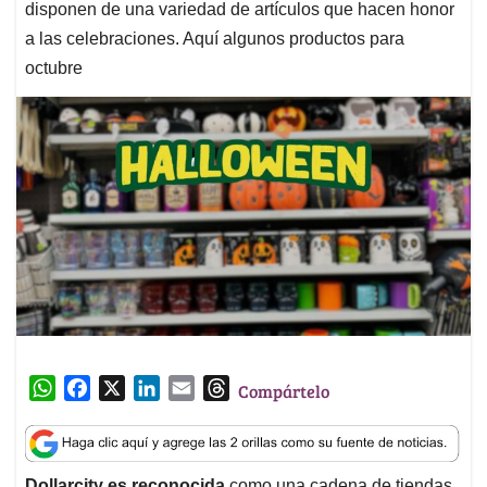
disponen de una variedad de artículos que hacen honor
a las celebraciones. Aquí algunos productos para
octubre
W
F
X
L
E
T
Compártelo
h
a
i
m
h
a
c
n
a
r
t
e
k
i
e
Dollarcity es reconocida
como una cadena de tiendas