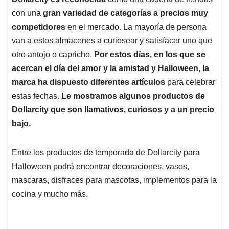
s
b
e
l
a
con una
gran variedad de categorías a precios muy
A
o
d
d
p
o
I
s
competidores
en el mercado. La mayoría de persona
p
k
n
van a estos almacenes a curiosear y satisfacer uno que
otro antojo o capricho.
Por estos días, en los que se
acercan el día del amor y la amistad y Halloween, la
marca ha dispuesto diferentes artículos
para celebrar
estas fechas.
Le mostramos algunos productos de
Dollarcity que son llamativos, curiosos y a un precio
bajo.
Entre los productos de temporada de Dollarcity para
Halloween podrá encontrar decoraciones, vasos,
mascaras, disfraces para mascotas, implementos para la
cocina y mucho más.