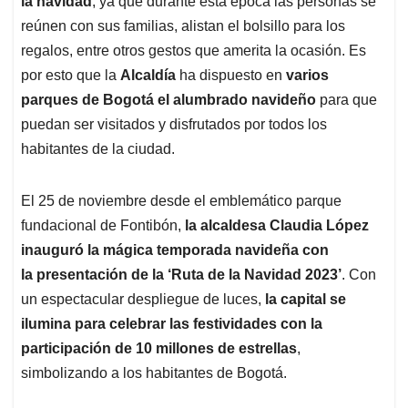
la navidad
, ya que durante esta época las personas se
A
o
d
d
p
o
I
s
reúnen con sus familias, alistan el bolsillo para los
p
k
n
regalos, entre otros gestos que amerita la ocasión. Es
por esto que la
Alcaldía
ha dispuesto en
varios
parques de Bogotá el alumbrado navideño
para que
puedan ser visitados y disfrutados por todos los
habitantes de la ciudad.
El 25 de noviembre desde el emblemático parque
fundacional de Fontibón,
la alcaldesa Claudia López
inauguró la mágica temporada navideña con
la presentación de la ‘Ruta de la Navidad 2023’
. Con
un espectacular despliegue de luces,
la capital se
ilumina para celebrar las festividades con la
participación de 10 millones de estrellas
,
simbolizando a los habitantes de Bogotá.