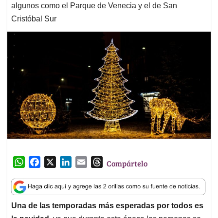
algunos como el Parque de Venecia y el de San
Cristóbal Sur
W
F
X
L
E
T
Compártelo
h
a
i
m
h
a
c
n
a
r
t
e
k
i
e
Una de las temporadas más esperadas por todos es
s
b
e
l
a