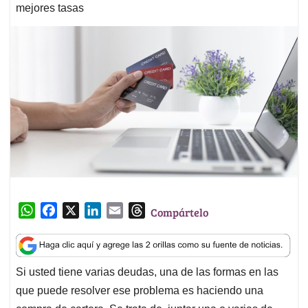
mejores tasas
W
F
X
L
E
T
Compártelo
h
a
i
m
h
a
c
n
a
r
t
e
k
i
e
Si usted tiene varias deudas, una de las formas en las
s
b
e
l
a
que puede resolver ese problema es haciendo una
A
o
d
d