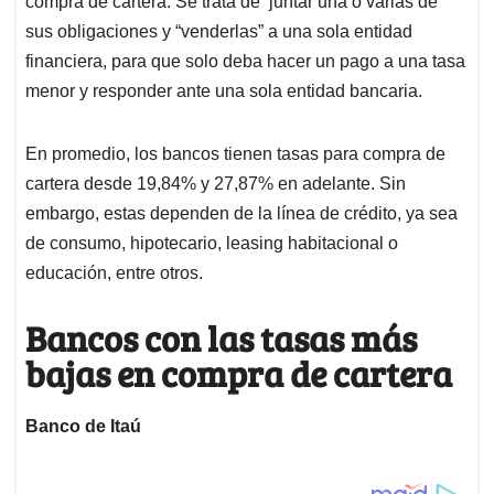
p
o
I
s
compra de cartera. Se trata de juntar una o varias de
p
k
n
sus obligaciones y “venderlas” a una sola entidad
financiera, para que solo deba hacer un pago a una tasa
menor y responder ante una sola entidad bancaria.
En promedio, los bancos tienen tasas para compra de
cartera desde 19,84% y 27,87% en adelante. Sin
embargo, estas dependen de la línea de crédito, ya sea
de consumo, hipotecario, leasing habitacional o
educación, entre otros.
Bancos con las tasas más
bajas en compra de cartera
Banco de Itaú