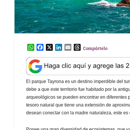
W
F
X
L
E
T
Compártelo
h
a
i
m
h
a
c
n
a
r
t
e
k
i
e
s
b
e
l
a
A
o
d
d
El parque Tayrona es un destino imperdible del tu
p
o
I
s
debe a que este territorio fue habitado por la antig
p
k
n
arqueológicos se pueden encontrar en diferentes 
tesoro natural que tiene una extensión de aproxi
desean conectar con la madre naturaleza, este es e
Posee una gran diversidad de ecosistemas, que v