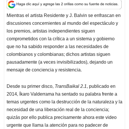
a
c
n
a
r
t
e
k
i
e
Mientras el artista Residente y J. Balvin se enfrascan en
s
b
e
l
a
discusiones concernientes al mundo del espectáculo y
A
o
d
d
p
o
I
s
los premios, artistas independientes siguen
p
k
n
comprometidos con la crítica a un sistema y gobierno
que no ha sabido responder a las necesidades de
colombianos y colombianas; dichos artistas siguen
pausadamente (a veces invisibilizados), dejando un
mensaje de conciencia y resistencia.
Desde su primer disco,
TransBaikal 2.1
, publicado en
2014, Íkaro Valderrama ha sentado su palabra frente a
temas urgentes como la destrucción de la naturaleza y la
necesidad de una liberación real de la conciencia;
quizás por ello publica precisamente ahora este video
urgente que llama la atención para no padecer de