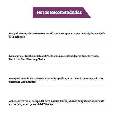
Notas Recomendadas
Por qué el abogado de Petro se reunió con la congresista que investigaba a su jefe,
el Presidente
La mujer que tumbó la lista del Pacto, en la que estaba María Fda. Carrascal,
María del Mar Pizarro y “Lalis
Los opositores de Petro no tuvieron más opción que criticar la puerta por la que
entró a la Casa Blanca
Así encontraron el cuerpo del cura Camilo Torres, 60 años después de haber sido
escondido por un general del Ejército