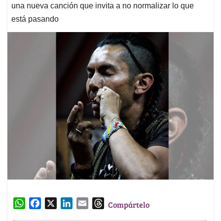
una nueva canción que invita a no normalizar lo que
está pasando
W
F
X
L
E
T
Compártelo
h
a
i
m
h