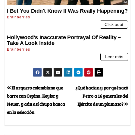
El arquero colombiano que
¿Qué hacían y por qué sacó
barre con Ospina, Keylor y
Petro a 16 generales del
Neuer, y aún así chupa banca
Ejército de un plumazo?
en la selección