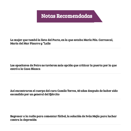
Notas Recomendadas
La mujer que tumbó la lista del Pacto, en la que estaba María Fda. Carrascal,
María del Mar Pizarro y “Lalis
Los opositores de Petro no tuvieron más opción que criticar la puerta por la que
entró a la Casa Blanca
Así encontraron el cuerpo del cura Camilo Torres, 60 años después de haber sido
escondido por un general del Ejército
Regresar a la radio para comentar fútbol, la solución de Iván Mejía para luchar
contra la depresión