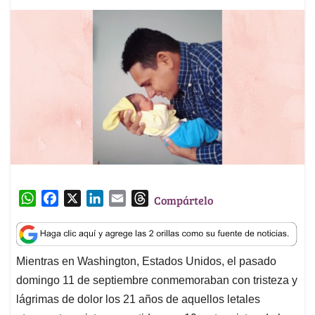
W
F
X
L
E
T
Compártelo
h
a
i
m
h
a
c
n
a
r
t
e
k
i
e
Mientras en Washington, Estados Unidos, el pasado
s
b
e
l
a
domingo 11 de septiembre conmemoraban con tristeza y
A
o
d
d
p
o
I
s
lágrimas de dolor los 21 años de aquellos letales