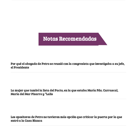
Notas Recomendadas
Por qué el abogado de Petro se reunió con la congresista que investigaba a su jefe,
el Presidente
La mujer que tumbó la lista del Pacto, en la que estaba María Fda. Carrascal,
María del Mar Pizarro y “Lalis
Los opositores de Petro no tuvieron más opción que criticar la puerta por la que
entró a la Casa Blanca