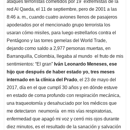
p
k
n
ataques terroristas cometidos por 19 extremistas de la
red Al Qaeda, el 11 de septiembre, pero de 2001 a las
8:46 a. m., cuando cuatro aviones llenos de pasajeros
apoderados por el mencionado grupo terrorista los
usaran cómo misiles, para luego estrellarlos contra el
Pentágono y las torres gemelas del World Trade,
dejando como saldo a 2,977 personas muertas, en
Barranquilla, Colombia, llegaba al mundo el fruto de mis
sentimientos: “El gran”
Iván Leonardo Meneses, ese
hijo que después de haber estado yo, tres meses
internado en la clínica del Prado
, el 23 de mayo del
2017, día en el que cumplí 30 años y en dónde estuve
en estado de coma profundo con respiración mecánica,
una traqueotomía y desahuciado por los médicos que
me detectaron neumonía en mis vías respiratorias,
enfermedad que apagó mi voz y cerró mis ojos durante
diez minutos, es el resultado de la sanación y salvación