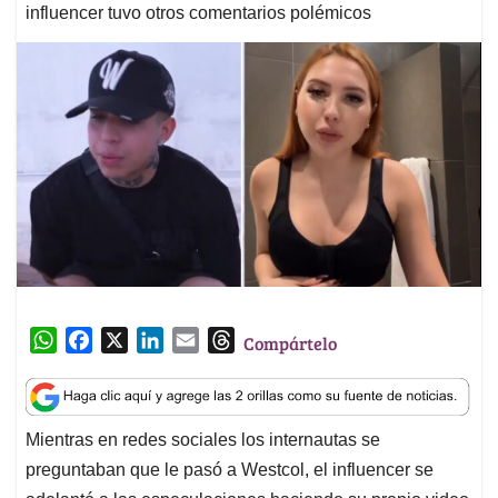
influencer tuvo otros comentarios polémicos
W
F
X
L
E
T
Compártelo
h
a
i
m
h
a
c
n
a
r
t
e
k
i
e
Mientras en redes sociales los internautas se
s
b
e
l
a
preguntaban que le pasó a Westcol, el influencer se
A
o
d
d