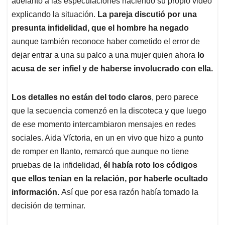
p
o
I
s
adelantó a las especulaciones haciendo su propio video
p
k
n
explicando la situación.
La pareja discutió por una
presunta infidelidad, que el hombre ha negado
aunque también reconoce haber cometido el error de
dejar entrar a una su palco a una mujer quien ahora
lo
acusa de ser infiel y de haberse involucrado con ella.
Los detalles no están del todo claros
, pero parece
que la secuencia comenzó en la discoteca y que luego
de ese momento intercambiaron mensajes en redes
sociales. Aida Víctoria, en un en vivo que hizo a punto
de romper en llanto, remarcó que aunque no tiene
pruebas de la infidelidad,
él había roto los códigos
que ellos tenían en la relación, por haberle ocultado
información.
Así que por esa razón había tomado la
decisión de terminar.