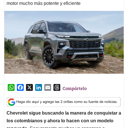
motor mucho más potente y eficiente
W
F
X
L
E
T
Compártelo
h
a
i
m
h
a
c
n
a
r
t
e
k
i
e
Chevrolet sigue buscando la manera de conquistar a
s
b
e
l
a
los colombianos y ahora lo hacen con un modelo
A
o
d
d