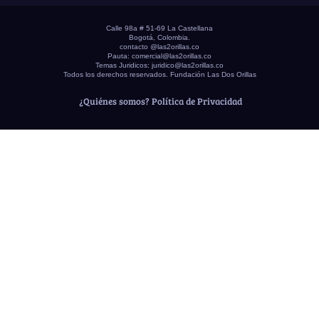
Calle 98a # 51-69 La Castellana
Bogotá, Colombia.
contacto @las2orillas.co
Pauta:
comercial@las2orillas.co
Temas Juridicos:
juridico@las2orillas.co
Todos los derechos reservados. Fundación Las Dos Orillas
¿Quiénes somos?
Política de Privacidad