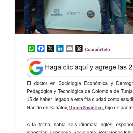
W
F
X
L
E
T
Compártelo
h
a
i
m
h
a
c
n
a
r
t
e
k
i
e
s
b
e
l
a
A
o
d
d
El doctor en Sociología Económica y Demogra
p
o
I
s
Pedagógica y Tecnológica de Colombia de Tunja,
p
k
n
15 de haber llegado a esta fría ciudad como estud
Unión Soviética
Nacido en Sariátov,
, hijo de padr
A la fecha, habla seis idiomas: inglés, españo
maestrías: Economía, Sociología, Relaciones Inte