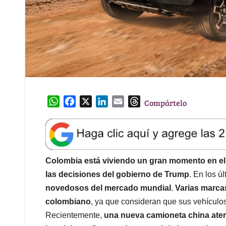
W
F
X
L
E
T
Compártelo
h
a
i
m
h
a
c
n
a
r
t
e
k
i
e
s
b
e
l
a
A
o
d
d
Colombia está viviendo un gran momento en el
p
o
I
s
las decisiones del gobierno de Trump
. En los ú
p
k
n
novedosos del mercado mundial
.
Varias marca
colombiano
, ya que consideran que sus vehículo
Recientemente,
una nueva camioneta china ater