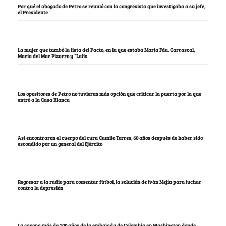
Por qué el abogado de Petro se reunió con la congresista que investigaba a su jefe,
el Presidente
La mujer que tumbó la lista del Pacto, en la que estaba María Fda. Carrascal,
María del Mar Pizarro y “Lalis
Los opositores de Petro no tuvieron más opción que criticar la puerta por la que
entró a la Casa Blanca
Así encontraron el cuerpo del cura Camilo Torres, 60 años después de haber sido
escondido por un general del Ejército
Regresar a la radio para comentar fútbol, la solución de Iván Mejía para luchar
contra la depresión
La casona más de 100 años de la embajada de Colombia en Washington donde