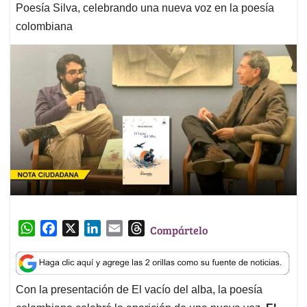
Poesía Silva, celebrando una nueva voz en la poesía
colombiana
W
F
X
L
E
T
Compártelo
h
a
i
m
h
a
c
n
a
r
t
e
k
i
e
Con la presentación de El vacío del alba, la poesía
s
b
e
l
a