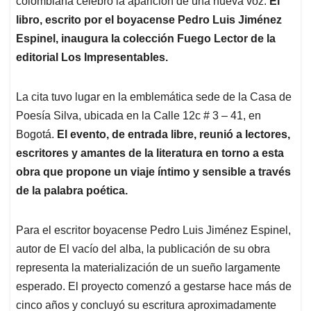
colombiana celebró la aparición de una nueva voz.
El
A
o
d
d
p
o
I
s
libro, escrito por el boyacense Pedro Luis Jiménez
p
k
n
Espinel, inaugura la colección Fuego Lector de la
editorial Los Impresentables.
La cita tuvo lugar en la emblemática sede de la Casa de
Poesía Silva, ubicada en la Calle 12c # 3 – 41, en
Bogotá.
El evento, de entrada libre, reunió a lectores,
escritores y amantes de la literatura en torno a esta
obra que propone un viaje íntimo y sensible a través
de la palabra poética.
Para el escritor boyacense Pedro Luis Jiménez Espinel,
autor de El vacío del alba, la publicación de su obra
representa la materialización de un sueño largamente
esperado. El proyecto comenzó a gestarse hace más de
cinco años y concluyó su escritura aproximadamente