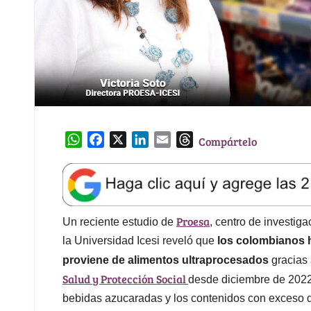
W
F
X
L
E
T
Compártelo
h
a
i
m
h
a
c
n
a
r
t
e
k
i
e
s
b
e
l
a
Proesa
A
o
d
d
Un reciente estudio de
, centro de investig
p
o
I
s
la Universidad Icesi reveló que
los colombianos 
p
k
n
proviene de alimentos ultraprocesados
gracias 
Salud y Protección Social
desde diciembre de 2022,
bebidas azucaradas y los contenidos con exceso d