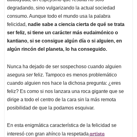
A
o
d
d
p
o
I
s
degradando, sino vulgarizando la actual sociedad
p
k
n
consumo. Aunque todo el mundo usa la palabra
felicidad,
nadie sabe a ciencia cierta de qué se trata
ser feliz, si tiene un carácter más eudaimónico o
kantiano, si se consigue algún día o si alguien, en
algún rincón del planeta, lo ha conseguido.
Nunca ha dejado de ser sospechoso cuando alguien
asegura
ser
feliz. Tampoco es menos problemático
cuando alguien nos hace la dichosa pregunta: ¿eres
feliz? Es como si nos lanzara una roca gigante que se
dirige a todo el centro de la cara sin la más remota
posibilidad de que la podamos esquivar.
En esta enigmática característica de la felicidad se
artista
interesó con gran ahínco la respetada