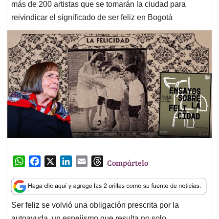
más de 200 artistas que se tomarán la ciudad para
reivindicar el significado de ser feliz en Bogotá
W
F
X
L
E
T
Compártelo
h
a
i
m
h
a
c
n
a
r
t
e
k
i
e
Ser feliz se volvió una obligación prescrita por la
s
b
e
l
a
autoayuda, un espejismo que resulta no solo