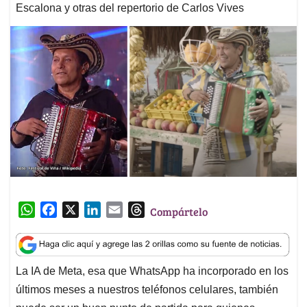
Escalona y otras del repertorio de Carlos Vives
W
F
X
L
E
T
Compártelo
h
a
i
m
h
a
c
n
a
r
t
e
k
i
e
La IA de Meta, esa que WhatsApp ha incorporado en los
s
b
e
l
a
últimos meses a nuestros teléfonos celulares, también
A
o
d
d