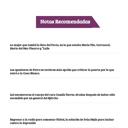
Notas Recomendadas
La mujer que tumbó la lista del Pacto, en la que estaba María Fda. Carrascal,
María del Mar Pizarro y “Lalis
Los opositores de Petro no tuvieron más opción que criticar la puerta por la que
entró a la Casa Blanca
Así encontraron el cuerpo del cura Camilo Torres, 60 años después de haber sido
escondido por un general del Ejército
Regresar a la radio para comentar fútbol, la solución de Iván Mejía para luchar
contra la depresión