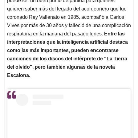
p
o
I
s
puede ser un buen punto de partida para quienes
p
k
n
quieren saber más del legado del acordeonero que fue
coronado Rey Vallenato en 1985, acompañó a Carlos
Vives por más de 30 años y falleció de una complicación
respiratoria en la mañana del pasado lunes.
Entre las
interpretaciones que la inteligencia artificial destaca
como las más importantes, pueden encontrarse
canciones de los discos del intérprete de "La Tierra
del olvido", pero también algunas de la novela
Escalona.