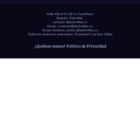
Calle 98a # 51-69 La Castellana
Bogotá, Colombia.
contacto @las2orillas.co
Pauta:
comercial@las2orillas.co
Temas Juridicos:
juridico@las2orillas.co
Todos los derechos reservados. Fundación Las Dos Orillas
¿Quiénes somos?
Política de Privacidad