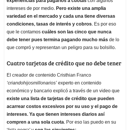
p
o
I
s
experiencias para pagarlos a cuotas
con algunos
p
k
n
intereses de por medio.
Pero existe una amplia
variedad en el mercado y cada una tiene diversas
condiciones, tasas de interés y cobros
. Es por eso
que le contamos
cuáles son las cinco que nunca
debe tener pues termina pagando mucho más
de lo
que compró y representan un peligro para su bolsillo.
Cuatro tarjetas de crédito que no debe tener
El creador de contenido Cristhian Franco
‘criandohijosmillonarios’
experto en contenido
económico y bancario explicó a través de un video que
existe una lista de tarjetas de crédito que pueden
acarrear costos excesivos por su uso y el pago de
intereses. Ya que tienen intereses diarios así
compren a una sola cuota
. Por eso las puedo en su
‘lista negra’ y
son las siguientes: