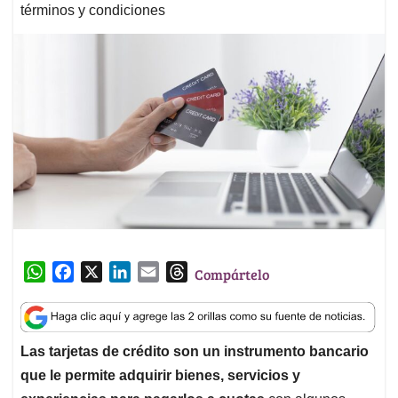
términos y condiciones
W
F
X
L
E
T
Compártelo
h
a
i
m
h
a
c
n
a
r
t
e
k
i
e
Las tarjetas de crédito son un instrumento bancario
s
b
e
l
a
que le permite adquirir bienes, servicios y
A
o
d
d