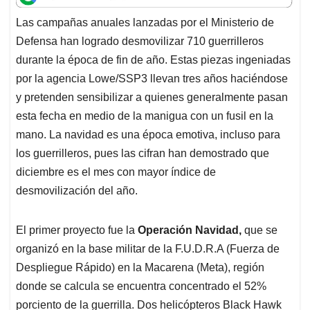
t
e
k
i
e
Las campañas anuales lanzadas por el Ministerio de
s
b
e
l
a
Defensa han logrado desmovilizar 710 guerrilleros
A
o
d
d
p
o
I
s
durante la época de fin de año. Estas piezas ingeniadas
p
k
n
por la agencia Lowe/SSP3 llevan tres años haciéndose
y pretenden sensibilizar a quienes generalmente pasan
esta fecha en medio de la manigua con un fusil en la
mano. La navidad es una época emotiva, incluso para
los guerrilleros, pues las cifran han demostrado que
diciembre es el mes con mayor índice de
desmovilización del año.
El primer proyecto fue la
Operación Navidad,
que se
organizó en la base militar de la F.U.D.R.A (Fuerza de
Despliegue Rápido) en la Macarena (Meta), región
donde se calcula se encuentra concentrado el 52%
porciento de la guerrilla. Dos helicópteros Black Hawk