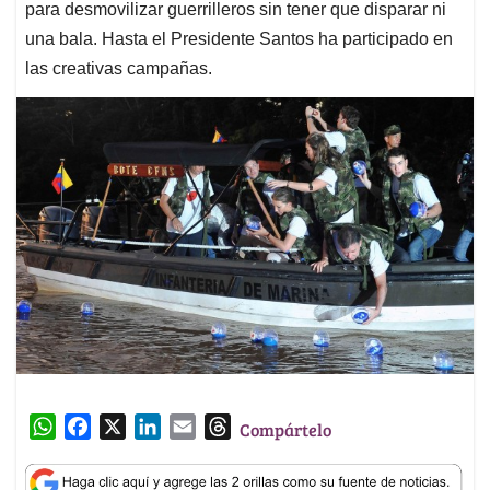
para desmovilizar guerrilleros sin tener que disparar ni
una bala. Hasta el Presidente Santos ha participado en
las creativas campañas.
W
F
X
L
E
T
Compártelo
h
a
i
m
h
a
c
n
a
r