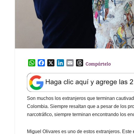
W
F
X
L
E
T
Compártelo
h
a
i
m
h
a
c
n
a
r
t
e
k
i
e
s
b
e
l
a
A
o
d
d
Son muchos los extranjeros que terminan cautivado
p
o
I
s
Colombia. Siempre resaltan que a pesar de los pro
p
k
n
narcotráfico, siempre terminan encontrando los en
Miguel Olivares es uno de estos extranjeros. Este 