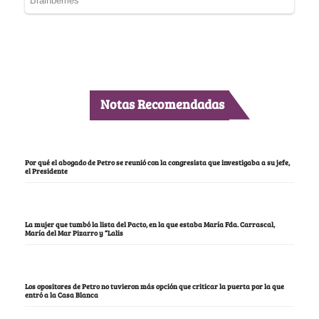
Notas Recomendadas
Por qué el abogado de Petro se reunió con la congresista que investigaba a su jefe,
el Presidente
La mujer que tumbó la lista del Pacto, en la que estaba María Fda. Carrascal,
María del Mar Pizarro y “Lalis
Los opositores de Petro no tuvieron más opción que criticar la puerta por la que
entró a la Casa Blanca