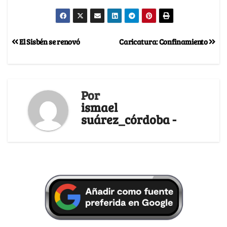
El Sisbén se renovó
Caricatura: Confinamiento
Por
ismael
suárez_córdoba -