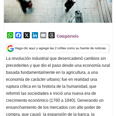
W
F
X
L
E
T
Compártelo
h
a
i
m
h
a
c
n
a
r
t
e
k
i
e
La revolución industrial que desencadenó cambios sin
s
b
e
l
a
precedentes y que dio el paso desde una economía rural
A
o
d
d
p
o
I
s
basada fundamentalmente en la agricultura, a una
p
k
n
economía de carácter urbano; fue en realidad una
ruptura crítica en la historia de la humanidad, que
reformó las sociedades e inició una nueva era de
crecimiento económico (1760 a 1840). Generando un
ensanchamiento de los mercados con alto poder de
compra, que causó la expansión de la banca, la