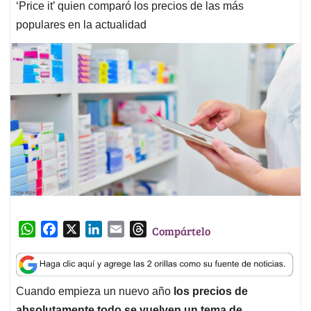
‘Price it’ quien comparó los precios de las más
populares en la actualidad
W
F
X
L
E
T
Compártelo
h
a
i
m
h
a
c
n
a
r
t
e
k
i
e
Cuando empieza un nuevo año
los precios de
s
b
e
l
a
absolutamente todo se vuelven un tema de