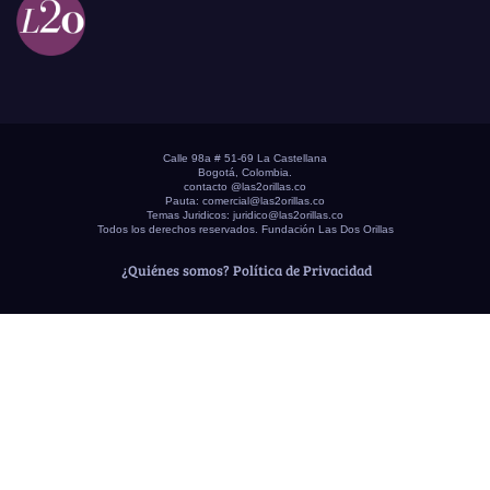
Calle 98a # 51-69 La Castellana
Bogotá, Colombia.
contacto @las2orillas.co
Pauta:
comercial@las2orillas.co
Temas Juridicos:
juridico@las2orillas.co
Todos los derechos reservados. Fundación Las Dos Orillas
¿Quiénes somos?
Política de Privacidad