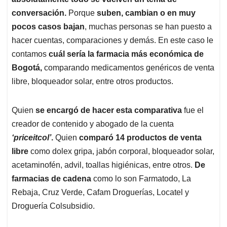
A
o
d
d
p
o
I
s
conversación.
Porque
suben, cambian o en muy
p
k
n
pocos casos bajan
, muchas personas se han puesto a
hacer cuentas, comparaciones y demás. En este caso le
contamos
cuál sería la farmacia más económica de
Bogotá,
comparando medicamentos genéricos de venta
libre, bloqueador solar, entre otros productos.
Quien
se encargó de hacer esta comparativa
fue el
creador de contenido y abogado de la cuenta
‘priceitcol’
.
Quien
comparó 14 productos de venta
libre
como dolex gripa, jabón corporal, bloqueador solar,
acetaminofén, advil, toallas higiénicas, entre otros.
De
farmacias de cadena
como lo son Farmatodo, La
Rebaja, Cruz Verde, Cafam Droguerías, Locatel y
Droguería Colsubsidio.