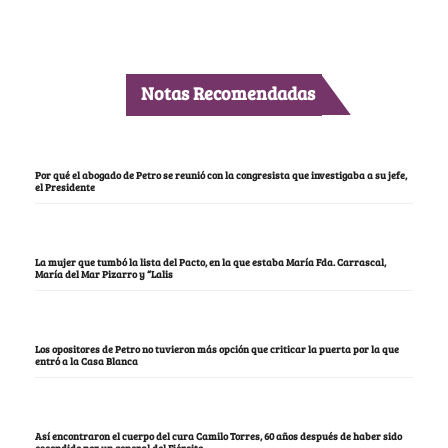
Notas Recomendadas
Por qué el abogado de Petro se reunió con la congresista que investigaba a su jefe,
el Presidente
La mujer que tumbó la lista del Pacto, en la que estaba María Fda. Carrascal,
María del Mar Pizarro y “Lalis
Los opositores de Petro no tuvieron más opción que criticar la puerta por la que
entró a la Casa Blanca
Así encontraron el cuerpo del cura Camilo Torres, 60 años después de haber sido