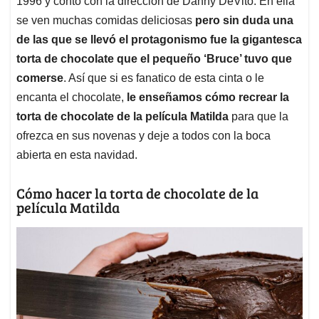
p
o
I
s
1996 y contó con la dirección de Danny DeVito. En ella
p
k
n
se ven muchas comidas deliciosas
pero sin duda una
de las que se llevó el protagonismo fue la gigantesca
torta de chocolate que el pequeño ‘Bruce’ tuvo que
comerse
. Así que si es fanatico de esta cinta o le
encanta el chocolate,
le enseñamos cómo recrear la
torta de chocolate de la película Matilda
para que la
ofrezca en sus novenas y deje a todos con la boca
abierta en esta navidad.
Cómo hacer la torta de chocolate de la
película Matilda