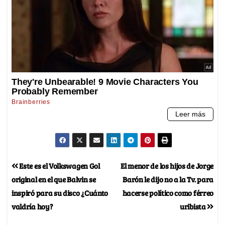
Este es el Volkswagen Gol
El menor de los hijos de Jorge
original en el que Balvin se
Barón le dijo no a la Tv. para
inspiró para su disco ¿Cuánto
hacerse político como férreo
valdría hoy?
uribista