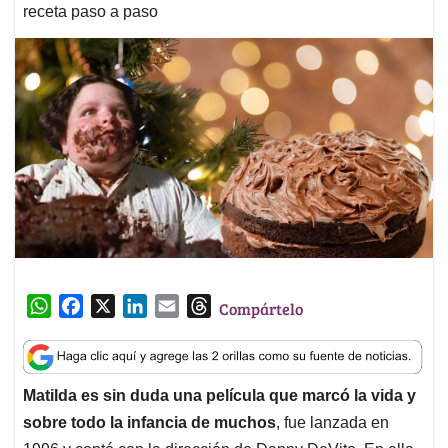
receta paso a paso
W
F
X
L
E
T
Compártelo
h
a
i
m
h
a
c
n
a
r
t
e
k
i
e
Matilda es sin duda una película que marcó la vida y
s
b
e
l
a
sobre todo la infancia de muchos
, fue lanzada en
A
o
d
d