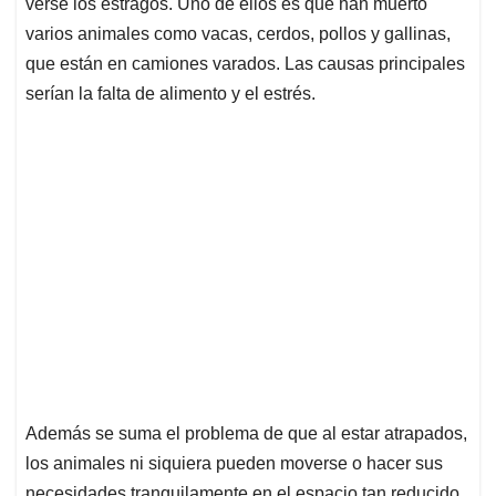
p
o
I
s
verse los estragos. Uno de ellos es que han muerto
p
k
n
varios animales como vacas, cerdos, pollos y gallinas,
que están en camiones varados. Las causas principales
serían la falta de alimento y el estrés.
Además se suma el problema de que al estar atrapados,
los animales ni siquiera pueden moverse o hacer sus
necesidades tranquilamente en el espacio tan reducido