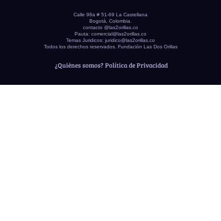
Calle 98a # 51-69 La Castellana
Bogotá, Colombia.
contacto @las2orillas.co
Pauta:
comercial@las2orillas.co
Temas Juridicos:
juridico@las2orillas.co
Todos los derechos reservados. Fundación Las Dos Orillas
¿Quiénes somos?
Política de Privacidad