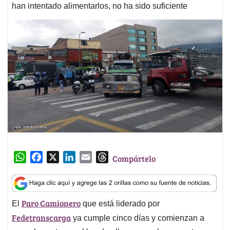
han intentado alimentarlos, no ha sido suficiente
W
F
X
L
E
T
Compártelo
h
a
i
m
h
a
c
n
a
r
t
e
k
i
e
Paro Camionero
El
que está liderado por
s
b
e
l
a
Fedetranscarga
A
o
d
d
ya cumple cinco días y comienzan a