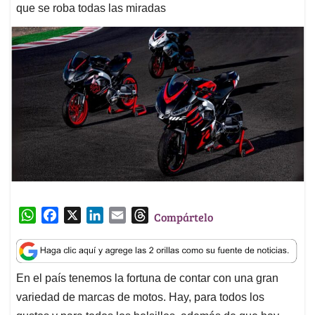
que se roba todas las miradas
W
F
X
L
E
T
Compártelo
h
a
i
m
h
a
c
n
a
r
t
e
k
i
e
En el país tenemos la fortuna de contar con una gran
s
b
e
l
a
variedad de marcas de motos. Hay, para todos los
A
o
d
d