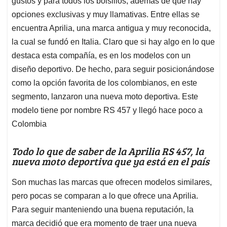
p
o
I
s
gustos y para todos los bolsillos, además de que hay
p
k
n
opciones exclusivas y muy llamativas. Entre ellas se
encuentra Aprilia, una marca antigua y muy reconocida,
la cual se fundó en Italia. Claro que si hay algo en lo que
destaca esta compañía, es en los modelos con un
diseño deportivo. De hecho, para seguir posicionándose
como la opción favorita de los colombianos, en este
segmento, lanzaron una nueva moto deportiva. Este
modelo tiene por nombre RS 457 y llegó hace poco a
Colombia
Todo lo que de saber de la Aprilia RS 457, la
nueva moto deportiva que ya está en el país
Son muchas las marcas que ofrecen modelos similares,
pero pocas se comparan a lo que ofrece una Aprilia.
Para seguir manteniendo una buena reputación, la
marca decidió que era momento de traer una nueva