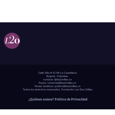
Calle 98a # 51-69 La Castellana
Bogotá, Colombia.
contacto @las2orillas.co
Pauta:
comercial@las2orillas.co
Temas Juridicos:
juridico@las2orillas.co
Todos los derechos reservados. Fundación Las Dos Orillas
¿Quiénes somos?
Política de Privacidad