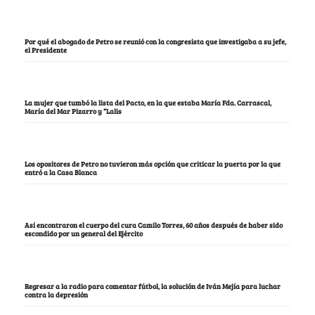
Por qué el abogado de Petro se reunió con la congresista que investigaba a su jefe,
el Presidente
La mujer que tumbó la lista del Pacto, en la que estaba María Fda. Carrascal,
María del Mar Pizarro y “Lalis
Los opositores de Petro no tuvieron más opción que criticar la puerta por la que
entró a la Casa Blanca
Así encontraron el cuerpo del cura Camilo Torres, 60 años después de haber sido
escondido por un general del Ejército
Regresar a la radio para comentar fútbol, la solución de Iván Mejía para luchar
contra la depresión