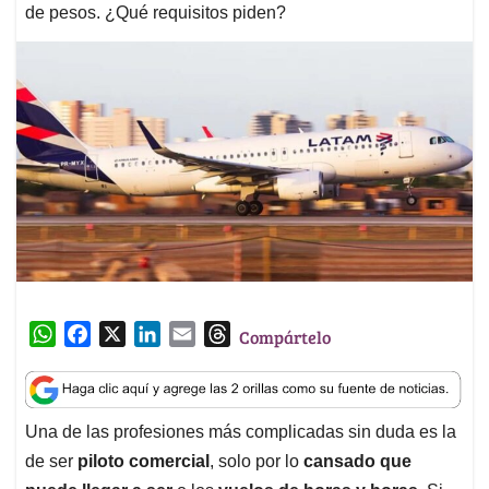
de pesos. ¿Qué requisitos piden?
W
F
X
L
E
T
Compártelo
h
a
i
m
h
a
c
n
a
r
t
e
k
i
e
Una de las profesiones más complicadas sin duda es la
s
b
e
l
a
de ser
piloto comercial
, solo por lo
cansado que
A
o
d
d