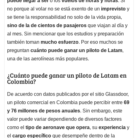
p
o
I
s
puede llegar a ser
o los
vuelos de horas y horas
. Si
p
k
n
no porque al volar no se está exento de un
imprevisto
y
se tiene la responsabilidad no solo de la vida propia,
sino de la de cientos de pasajeros
que viajan al día y
al mes. Sin mencionar que los estudios y preparación
también toman
mucho esfuerzo
. Por eso muchos se
preguntan
cuánto puede ganar un piloto de Latam
,
una de las aerolíneas más populares.
¿Cuánto puede ganar un piloto de Latam en
Colombia?
De acuerdo con datos publicados por el sitio Glassdoor,
un piloto comercial en Colombia puede percibir entre
69
y 76 millones de pesos anuales
. Sin embargo, este
valor puede variar dependiendo de diversos factores
como el
tipo de aeronave que opera
, su
experiencia
y
el
cargo específico
que desempeñe dentro de la