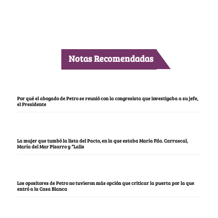
Notas Recomendadas
Por qué el abogado de Petro se reunió con la congresista que investigaba a su jefe,
el Presidente
La mujer que tumbó la lista del Pacto, en la que estaba María Fda. Carrascal,
María del Mar Pizarro y “Lalis
Los opositores de Petro no tuvieron más opción que criticar la puerta por la que
entró a la Casa Blanca