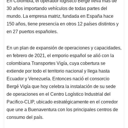
En Colombia, el operador logístico Bergé lleva más de
s
b
e
l
a
30 años importando vehículos de todas partes del
A
o
d
d
p
o
I
s
mundo. La empresa matriz, fundada en España hace
p
k
n
150 años, tiene presencia en otros 12 países distintos y
en 27 puertos españoles.
En un plan de expansión de operaciones y capacidades,
en febrero de 2021, el emporio español se alió con la
colombiana Transportes Vigía, cuya cobertura se
extiende por todo el territorio nacional y llega hasta
Ecuador y Venezuela. Entonces nació el consorcio
Bergé Vigía que hoy celebra la instalación de su sede
de operaciones en el Centro Logístico Industrial del
Pacifico-CLIP, ubicado estratégicamente en el corredor
que une a Buenaventura con los principales centros de
consumo del país.