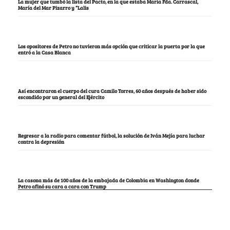
La mujer que tumbó la lista del Pacto, en la que estaba María Fda. Carrascal,
María del Mar Pizarro y “Lalis
Los opositores de Petro no tuvieron más opción que criticar la puerta por la que
entró a la Casa Blanca
Así encontraron el cuerpo del cura Camilo Torres, 60 años después de haber sido
escondido por un general del Ejército
Regresar a la radio para comentar fútbol, la solución de Iván Mejía para luchar
contra la depresión
La casona más de 100 años de la embajada de Colombia en Washington donde
Petro afinó su cara a cara con Trump