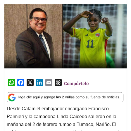
W
F
X
L
E
T
Compártelo
h
a
i
m
h
a
c
n
a
r
t
e
k
i
e
Desde Catam el embajador encargado Francisco
s
b
e
l
a
Palmieri y la campeona Linda Caicedo salieron en la
A
o
d
d
p
o
I
s
mañana del 2 de febrero rumbo a Tumaco, Nariño. El