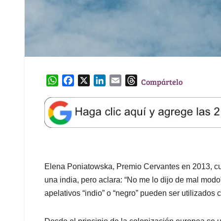
W
F
X
L
E
T
Compártelo
h
a
i
m
h
a
c
n
a
r
t
e
k
i
e
s
b
e
l
a
A
o
d
d
p
o
I
s
p
k
n
Elena Poniatowska, Premio Cervantes en 2013, cu
una india, pero aclara: “No me lo dijo de mal modo
apelativos “indio” o “negro” pueden ser utilizados