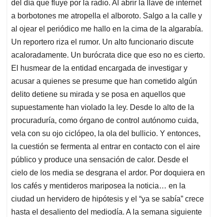
del día que fluye por la radio. Al abrir la llave de internet
A
o
d
d
p
o
I
s
a borbotones me atropella el alboroto. Salgo a la calle y
p
k
n
al ojear el periódico me hallo en la cima de la algarabía.
Un reportero riza el rumor. Un alto funcionario discute
acaloradamente. Un burócrata dice que eso no es cierto.
El husmear de la entidad encargada de investigar y
acusar a quienes se presume que han cometido algún
delito detiene su mirada y se posa en aquellos que
supuestamente han violado la ley. Desde lo alto de la
procuraduría, como órgano de control autónomo cuida,
vela con su ojo ciclópeo, la ola del bullicio. Y entonces,
la cuestión se fermenta al entrar en contacto con el aire
público y produce una sensación de calor. Desde el
cielo de los media se desgrana el ardor. Por doquiera en
los cafés y mentideros mariposea la noticia… en la
ciudad un hervidero de hipótesis y el “ya se sabía” crece
hasta el desaliento del mediodía. A la semana siguiente