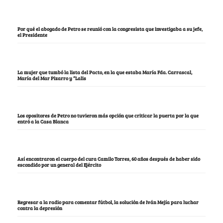
Por qué el abogado de Petro se reunió con la congresista que investigaba a su jefe,
el Presidente
La mujer que tumbó la lista del Pacto, en la que estaba María Fda. Carrascal,
María del Mar Pizarro y “Lalis
Los opositores de Petro no tuvieron más opción que criticar la puerta por la que
entró a la Casa Blanca
Así encontraron el cuerpo del cura Camilo Torres, 60 años después de haber sido
escondido por un general del Ejército
Regresar a la radio para comentar fútbol, la solución de Iván Mejía para luchar
contra la depresión