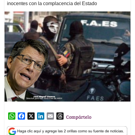
inocentes con la complacencia del Estado
W
F
X
L
E
T
Compártelo
h
a
i
m
h
a
c
n
a
r