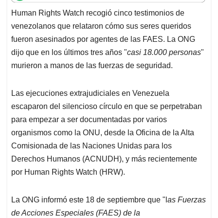
t
e
k
i
e
Human Rights Watch recogió cinco testimonios de
s
b
e
l
a
venezolanos que relataron cómo sus seres queridos
A
o
d
d
p
o
I
s
fueron asesinados por agentes de las FAES. La ONG
p
k
n
dijo que en los últimos tres años "
casi 18.000 personas
"
murieron a manos de las fuerzas de seguridad.
Las ejecuciones extrajudiciales en Venezuela
escaparon del silencioso círculo en que se perpetraban
para empezar a ser documentadas por varios
organismos como la ONU, desde la Oficina de la Alta
Comisionada de las Naciones Unidas para los
Derechos Humanos (ACNUDH), y más recientemente
por Human Rights Watch (HRW).
La ONG informó este 18 de septiembre que "l
as Fuerzas
de Acciones Especiales (FAES) de la