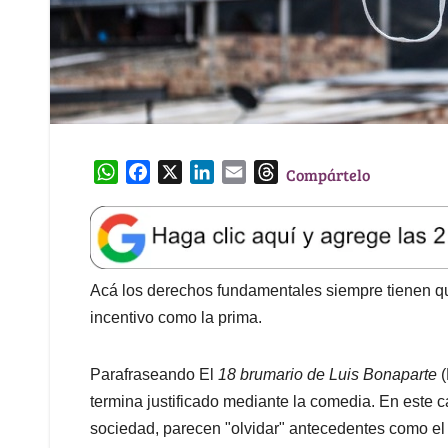
W
F
X
L
E
T
Compártelo
h
a
i
m
h
a
c
n
a
r
t
e
k
i
e
s
b
e
l
a
A
o
d
d
Acá los derechos fundamentales siempre tienen qu
p
o
I
s
incentivo como la prima.
p
k
n
Parafraseando El
18 brumario de Luis Bonaparte
(
termina justificado mediante la comedia. En este c
sociedad, parecen "olvidar" antecedentes como el 