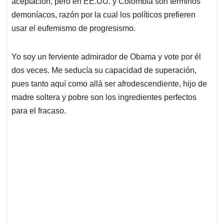
aceptación, pero en EE.UU. y Colombia son términos
A
o
d
d
p
o
I
s
demoníacos, razón por la cual los políticos prefieren
p
k
n
usar el eufemismo de progresismo.
Yo soy un ferviente admirador de Obama y vote por él
dos veces. Me seducía su capacidad de superación,
pues tanto aquí como allá ser afrodescendiente, hijo de
madre soltera y pobre son los ingredientes perfectos
para el fracaso.