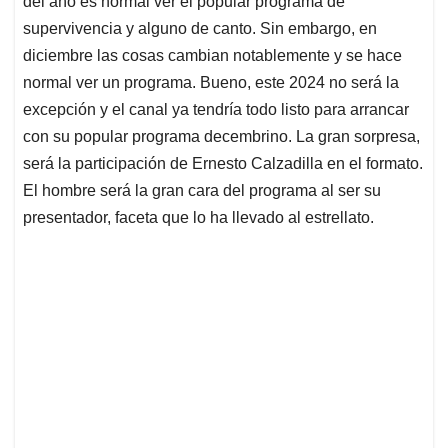
p
o
I
s
del año es normal ver el popular programa de
p
k
n
supervivencia y alguno de canto. Sin embargo, en
diciembre las cosas cambian notablemente y se hace
normal ver un programa. Bueno, este 2024 no será la
excepción y el canal ya tendría todo listo para arrancar
con su popular programa decembrino. La gran sorpresa,
será la participación de Ernesto Calzadilla en el formato.
El hombre será la gran cara del programa al ser su
presentador, faceta que lo ha llevado al estrellato.