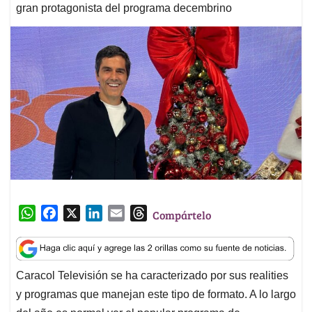
gran protagonista del programa decembrino
W
F
X
L
E
T
Compártelo
h
a
i
m
h
a
c
n
a
r
t
e
k
i
e
Caracol Televisión se ha caracterizado por sus realities
s
b
e
l
a
y programas que manejan este tipo de formato. A lo largo
A
o
d
d