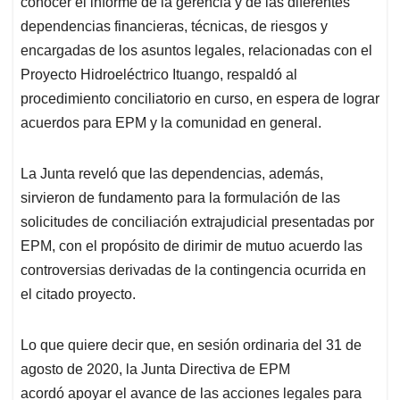
conocer el informe de la gerencia y de las diferentes
A
o
d
d
p
o
I
s
dependencias financieras, técnicas, de riesgos y
p
k
n
encargadas de los asuntos legales, relacionadas con el
Proyecto Hidroeléctrico Ituango, respaldó al
procedimiento conciliatorio en curso, en espera de lograr
acuerdos para EPM y la comunidad en general.
La Junta reveló que las dependencias, además,
sirvieron de fundamento para la formulación de las
solicitudes de conciliación extrajudicial presentadas por
EPM, con el propósito de dirimir de mutuo acuerdo las
controversias derivadas de la contingencia ocurrida en
el citado proyecto.
Lo que quiere decir que, en sesión ordinaria del 31 de
agosto de 2020, la Junta Directiva de EPM
acordó apoyar el avance de las acciones legales para