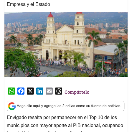
Empresa y el Estado
W
F
X
L
E
T
Compártelo
h
a
i
m
h
a
c
n
a
r
t
e
k
i
e
Envigado resalta por permanecer en el Top 10 de los
s
b
e
l
a
municipios con mayor aporte al PIB nacional, ocupando
A
o
d
d