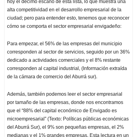
p
o
I
s
hoy el décimo escaño de esta lista, lo que muestra una
p
k
n
alta competitividad en el desarrollo empresarial de la
ciudad; pero para entender esto, tenemos que reconocer
cómo se comporta el sector empresarial envigadeño:
Para empezar, el 56% de las empresas del municipio
corresponden al sector de servicios, seguido por un 36%
dedicado a actividades comerciales y el 8% restante
corresponden al capital industrial, (Información extraída
de la cámara de comercio del Aburrá sur).
Además, también podemos leer el sector empresarial
por tamaño de las empresas, donde nos encontramos
que el “88% del capital económico de Envigado es
microempresarial” (Texto: Políticas públicas económicas
del Aburrá Sur), el 9% son pequeñas empresas, el 2%
medianas y el 1% grandes empresas. Esta lectura en un