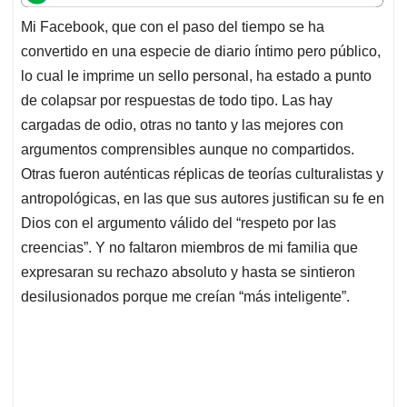
t
e
k
i
e
Mi Facebook, que con el paso del tiempo se ha
s
b
e
l
a
convertido en una especie de diario íntimo pero público,
A
o
d
d
p
o
I
s
lo cual le imprime un sello personal, ha estado a punto
p
k
n
de colapsar por respuestas de todo tipo. Las hay
cargadas de odio, otras no tanto y las mejores con
argumentos comprensibles aunque no compartidos.
Otras fueron auténticas réplicas de teorías culturalistas y
antropológicas, en las que sus autores justifican su fe en
Dios con el argumento válido del “respeto por las
creencias”. Y no faltaron miembros de mi familia que
expresaran su rechazo absoluto y hasta se sintieron
desilusionados porque me creían “más inteligente”.