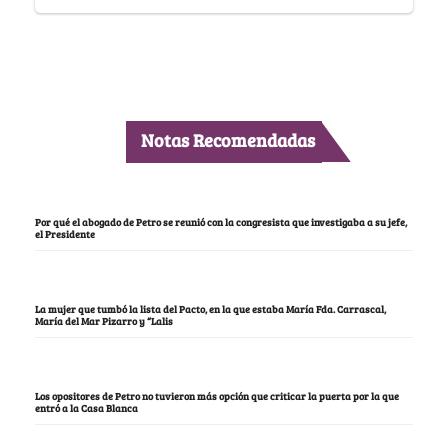
Notas Recomendadas
Por qué el abogado de Petro se reunió con la congresista que investigaba a su jefe,
el Presidente
La mujer que tumbó la lista del Pacto, en la que estaba María Fda. Carrascal,
María del Mar Pizarro y “Lalis
Los opositores de Petro no tuvieron más opción que criticar la puerta por la que
entró a la Casa Blanca