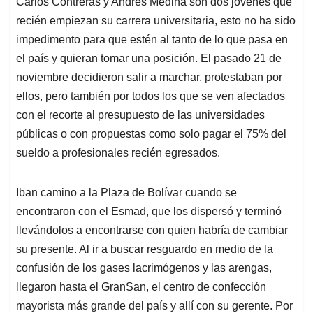
Carlos Contreras y Andrés Medina son dos jóvenes que
s
b
e
l
a
recién empiezan su carrera universitaria, esto no ha sido
A
o
d
d
p
o
I
s
impedimento para que estén al tanto de lo que pasa en
p
k
n
el país y quieran tomar una posición. El pasado 21 de
noviembre decidieron salir a marchar, protestaban por
ellos, pero también por todos los que se ven afectados
con el recorte al presupuesto de las universidades
públicas o con propuestas como solo pagar el 75% del
sueldo a profesionales recién egresados.
Iban camino a la Plaza de Bolívar cuando se
encontraron con el Esmad, que los dispersó y terminó
llevándolos a encontrarse con quien habría de cambiar
su presente. Al ir a buscar resguardo en medio de la
confusión de los gases lacrimógenos y las arengas,
llegaron hasta el GranSan, el centro de confección
mayorista más grande del país y allí con su gerente. Por