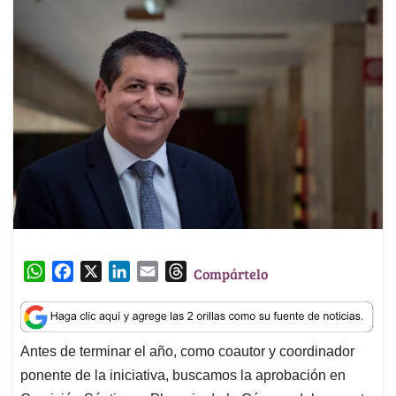
W
F
X
L
E
T
Compártelo
h
a
i
m
h
a
c
n
a
r
t
e
k
i
e
Antes de terminar el año, como coautor y coordinador
s
b
e
l
a
ponente de la iniciativa, buscamos la aprobación en
A
o
d
d