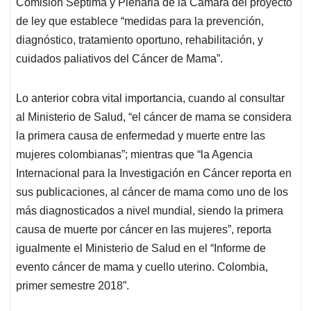
p
o
I
s
Comisión Séptima y Plenaria de la Cámara del proyecto
p
k
n
de ley que establece “medidas para la prevención,
diagnóstico, tratamiento oportuno, rehabilitación, y
cuidados paliativos del Cáncer de Mama”.
Lo anterior cobra vital importancia, cuando al consultar
al Ministerio de Salud, “el cáncer de mama se considera
la primera causa de enfermedad y muerte entre las
mujeres colombianas”; mientras que “la Agencia
Internacional para la Investigación en Cáncer reporta en
sus publicaciones, al cáncer de mama como uno de los
más diagnosticados a nivel mundial, siendo la primera
causa de muerte por cáncer en las mujeres”, reporta
igualmente el Ministerio de Salud en el “Informe de
evento cáncer de mama y cuello uterino. Colombia,
primer semestre 2018”.