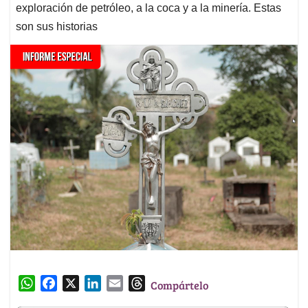
exploración de petróleo, a la coca y a la minería. Estas
son sus historias
W
F
X
L
E
T
Compártelo
h
a
i
m
h