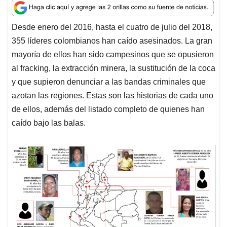
a
c
n
a
r
t
e
k
i
e
Desde enero del 2016, hasta el cuatro de julio del 2018,
s
b
e
l
a
355 líderes colombianos han caído asesinados. La gran
A
o
d
d
p
o
I
s
mayoría de ellos han sido campesinos que se opusieron
p
k
n
al fracking, la extracción minera, la sustitución de la coca
y que supieron denunciar a las bandas criminales que
azotan las regiones. Estas son las historias de cada uno
de ellos, además del listado completo de quienes han
caído bajo las balas.