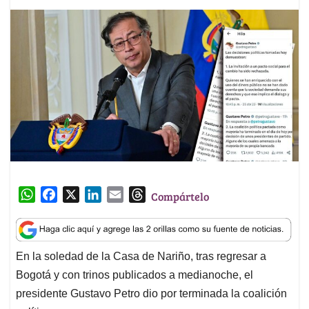
W
F
X
L
E
T
Compártelo
h
a
i
m
h
a
c
n
a
r
t
e
k
i
e
En la soledad de la Casa de Nariño, tras regresar a
s
b
e
l
a
Bogotá y con trinos publicados a medianoche, el
A
o
d
d
p
o
I
s
presidente Gustavo Petro dio por terminada la coalición