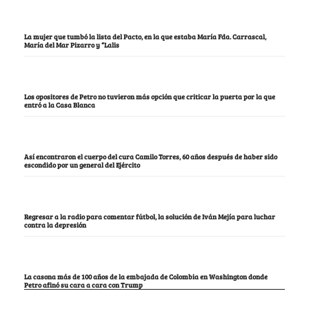
La mujer que tumbó la lista del Pacto, en la que estaba María Fda. Carrascal,
María del Mar Pizarro y “Lalis
Los opositores de Petro no tuvieron más opción que criticar la puerta por la que
entró a la Casa Blanca
Así encontraron el cuerpo del cura Camilo Torres, 60 años después de haber sido
escondido por un general del Ejército
Regresar a la radio para comentar fútbol, la solución de Iván Mejía para luchar
contra la depresión
La casona más de 100 años de la embajada de Colombia en Washington donde
Petro afinó su cara a cara con Trump