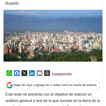
Rodolfo
W
F
X
L
E
T
Compártelo
h
a
i
m
h
a
c
n
a
r
t
e
k
i
e
Este texto se presenta con el objetivo de realizar un
s
b
e
l
a
análisis general y real de lo que sucede en la tierra de la
A
o
d
d